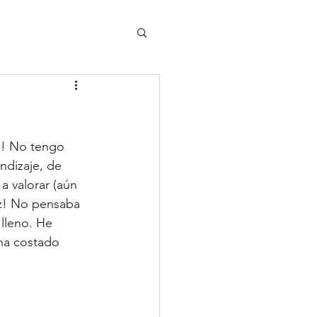
!! No tengo 
ndizaje, de 
a valorar (aún 
z! No pensaba 
lleno. He 
ha costado 