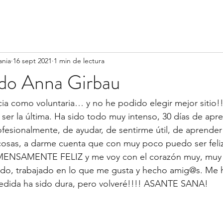
ania
16 sept 2021
1 min de lectura
ado Anna Girbau
ia como voluntaria… y no he podido elegir mejor sitio!
ser la última. Ha sido todo muy intenso, 30 días de apre
ofesionalmente, de ayudar, de sentirme útil, de aprender 
cosas, a darme cuenta que con muy poco puedo ser feli
NMENSAMENTE FELIZ y me voy con el corazón muy, muy 
ado, trabajado en lo que me gusta y hecho amig@s. Me 
edida ha sido dura, pero volveré!!!! ASANTE SANA! 